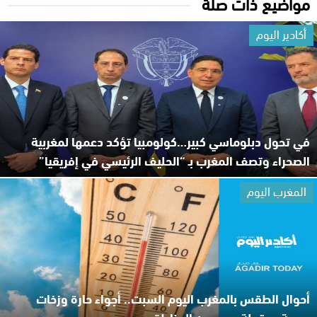
مواضيع ذات صلة
أكادير اليوم
في تحول دبلوماسي كبير…كولومبيا تؤكد دعمها لمغربية
الصحراء وتصف المغرب بـ “الحليف الرئيسي في إفريقيا”
المغرب اليوم
أحوال الطقس بالمغرب اليوم السبت.. أجواء حارة وزخات