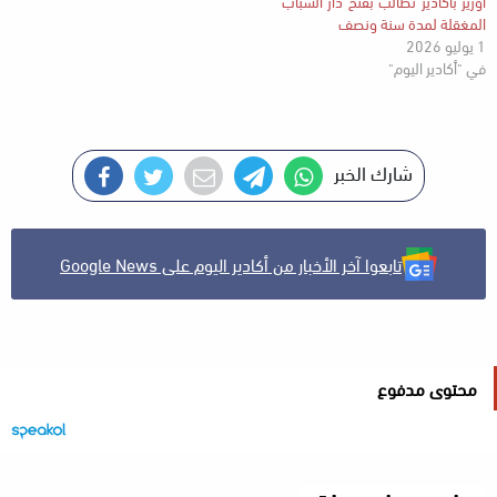
اورير باكادير تطالب بفتح دار الشباب
المغقلة لمدة سنة ونصف
1 يوليو 2026
في "أكادير اليوم"
شارك الخبر
تابعوا آخر الأخبار من أكادير اليوم على Google News
محتوى مدفوع