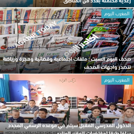
رعدية محتملة بعدد من المناطق
المغرب اليوم
صحف اليوم السبت : ملفات اجتماعية وقضائية وهجرة ورياضة
تتصدر واجهات الصحف
المغرب اليوم
الدخول المدرسي المقبل سیتم في موعده الرسمي المحدد
سلفا طبقا لمقتضیات المقرر الوزاري