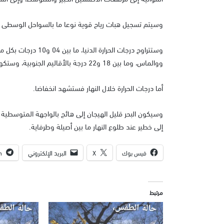
وسيتم تسجيل هبات رياح قوية نوعا ما بالسواحل الوسطى وب
وستتراوح درجات الحر
ووالماس، وما بين 18 و22 درجة بالأقاليم الجنوبية، وستكون ما بين 11 و17 درجة في ما تبقى من ربوع المملكة.
أما درجات الحرارة خلال النهار فستشهد انخفاضا.
وسيكون البحر قليل الهيجان إلى هائج بالواجهة المتوسطية 
إلى خطير عند طلوع النهار ما بين أصيلة وطرفاية.
فيس بوك
X
البريد الإلكتروني
m
مرتبط