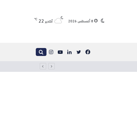
22
℃
الوضع
8 أغسطس 2026
أكادير
المظلم
فيسبوك
تويتر
لينكدإن
يوتيوب
انستقرام
بحث
عن