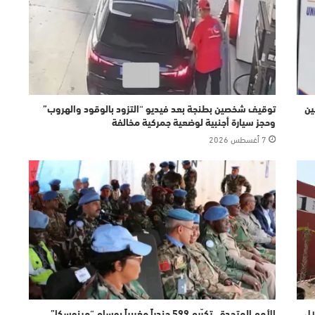
ين
توقيف شخصين بطنجة بعد فيديو “التزود بالوقود والهروب”
وحجز سيارة أجنبية لوضعية جمركية مخالفة
7 أغسطس 2026
ال
الأمم المتحدة…تكرّيم 599 جندياً مغربياً بوسام “مينوسكا”